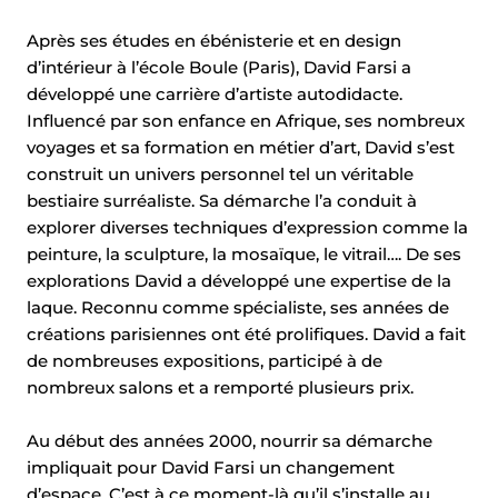
Facebook
X
Après ses études en ébénisterie et en design
d’intérieur à l’école Boule (Paris), David Farsi a
développé une carrière d’artiste autodidacte.
LinkedIn
Influencé par son enfance en Afrique, ses nombreux
voyages et sa formation en métier d’art, David s’est
construit un univers personnel tel un véritable
bestiaire surréaliste. Sa démarche l’a conduit à
LIEN DE LA PAGE
explorer diverses techniques d’expression comme la
peinture, la sculpture, la mosaïque, le vitrail…. De ses
https://mariusb.ca/exhibition/decode-a-dessein/
explorations David a développé une expertise de la
laque. Reconnu comme spécialiste, ses années de
Copier le lien
créations parisiennes ont été prolifiques. David a fait
de nombreuses expositions, participé à de
nombreux salons et a remporté plusieurs prix.
Au début des années 2000, nourrir sa démarche
impliquait pour David Farsi un changement
d’espace. C’est à ce moment-là qu’il s’installe au