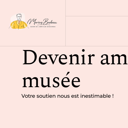
Devenir am
Accueil
Devenir ami du musée
musée
Votre soutien nous est inestimable !