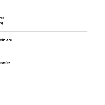
ies
s)
binière
artier