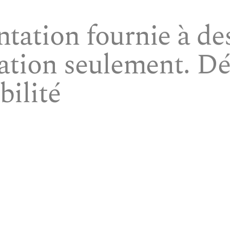
ation fournie à des
ation seulement. Dé
bilité
efforce de s’assurer que tous les documents affichés sur le 
lace sont fonctionnels, mais il vous incombe de vous assurer
 sont les plus récentes et proviennent du site à la date à l
z, et que ce ne sont pas des documents provenant de la cac
rnisseur d’accès Internet, dans votre ordinateur ou sur le sit
sponsabilité pour les erreurs ou les inexactitudes qu’elles 
applications interactives. Vous utilisez les outils interactif
des) à vos risques et périls, sans aucune représentation n
se ou implicite. « Musée Marius Barbeau » ne saura en aucu
our les pertes ou dommages résultant ou découlant de l’uti