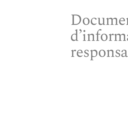
Document
d’inform
responsa
« Musée Marius Barbeau » s’
outils interactifs mis en p
documents que vous utilisez
téléchargez ou les utilise
sur le serveur de votre fou
Barbeau » décline toute re
fonctionnement de certaines 
automatique pour les deman
nature que ce soit, expres
envers vous ou quiconque p