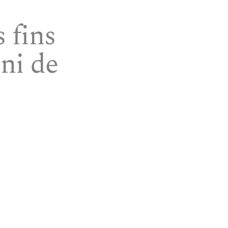
 fins
ni de
site sont à jour et que les
 que les versions des
aquelle vous les
he ou d’une copie stockée
e d’un tiers. « Musée Marius
renferment ou le non
s (tel envoi de courriel
i garantie de quelque
n cas être tenu responsable
lisation des outils