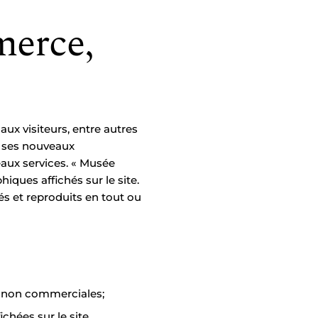
merce,
aux visiteurs, entre autres
, ses nouveaux
eaux services. « Musée
iques affichés sur le site.
és et reproduits en tout ou
ns non commerciales;
ichées sur le site